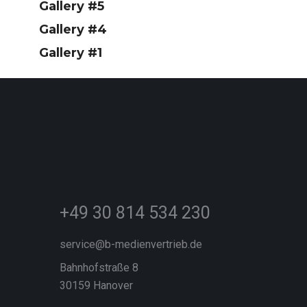
Gallery #5
Gallery #4
Gallery #1
+49 30 814 534 230
service@b-medienvertrieb.de
Bahnhofstraße 8
30159 Hanover